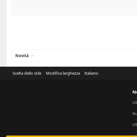
Novità
Scelta dello stile
Modifica larghezza
Italiano
N
Ul
Nu
Ul