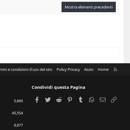
Mostra elementi precedenti
R
mini e condizioni d'uso del sito
Policy Privacy
Aiuto
Home
S
S
Condividi questa Pagina
Facebook
Twitter
Reddit
Pinterest
Tumblr
WhatsApp
e-mail
Link
5,660
45,554
8,877