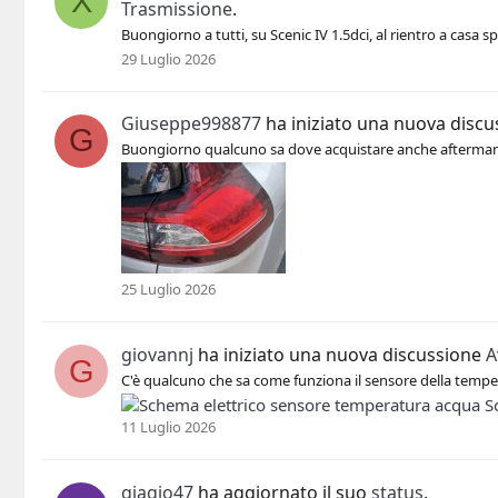
X
Trasmissione
.
Buongiorno a tutti, su Scenic IV 1.5dci, al rientro a casa
29 Luglio 2026
Giuseppe998877
ha iniziato una nuova disc
G
Buongiorno qualcuno sa dove acquistare anche aftermarket, i
25 Luglio 2026
giovannj
ha iniziato una nuova discussione
A
G
C'è qualcuno che sa come funziona il sensore della temper
11 Luglio 2026
giagio47
ha aggiornato il suo
status
.