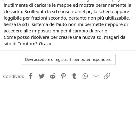
inutilmente di caricare le mappe ed mostra perennemente la
n
e
clessidra. Scollegata la sd e inserita nel pc, la scheda appare
leggibile per frazioni secondo, pertanto non più ultilizzabile.
Senza la sd il sistema dell'auto non mi permette neppure di
accedere alle impostazioni per il cambio di orario.
Come posso risolvere per creare una nuova sd, magari dal
sito di Tomtom? Grazie
Devi accedere o registrarti per poter rispondere.
Facebook
Twitter
Reddit
Pinterest
Tumblr
WhatsApp
e-mail
Link
Condividi: