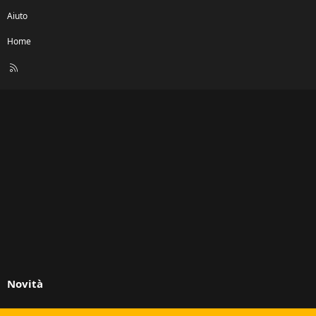
Aiuto
Home
R
S
S
Novità
Ultimi Messaggi