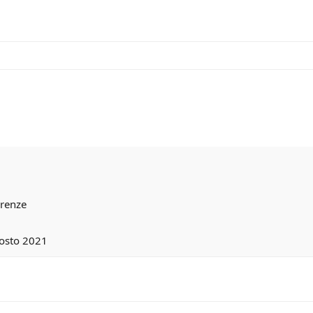
irenze
osto 2021