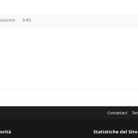
ussioni
Info
Contattaci!
Ter
ovità
Statistiche del Sito