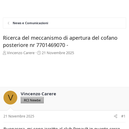
News e Comunicazioni
Ricerca del meccanismo di apertura del cofano
posteriore nr 7701469070 -
C
D
Vincenzo Carere
21 Novembre 2025
r
a
e
t
a
a
t
d
o
i
r
i
e
n
Vincenzo Carere
D
i
V
i
z
RCI Newbe
s
i
c
o
u
21 Novembre 2025
#1
s
s
Buonasera, mi sono iscritto al club Renault in quanto cerco