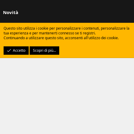
Novità
Ultimi Messaggi
Questo sito utilizza i cookie per personalizzare i contenuti, personalizzare la
tua esperienza e per mantenerti connesso se ti registri.
Nuovi messaggi profilo
Continuando a utilizzare questo sito, acconsenti all'utilizzo dei cookie.
Ultime Attività
Accetto
Scopri di più...
Statistiche del Sito
Discussioni
5,659
Messaggi
45,553
Membri
8,877
Ultimo iscritto
LAMAgalletta0IQ
Condividi questa Pagina