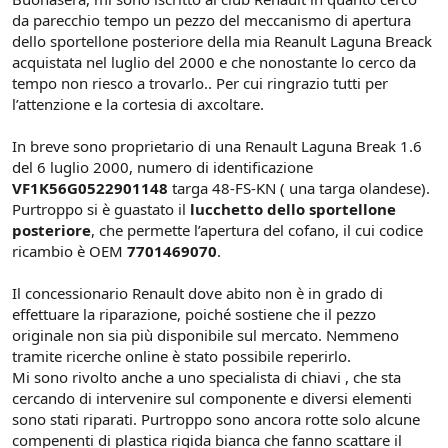
i
da parecchio tempo un pezzo del meccanismo di apertura
o
dello sportellone posteriore della mia Reanult Laguna Breack
n
e
acquistata nel luglio del 2000 e che nonostante lo cerco da
tempo non riesco a trovarlo.. Per cui ringrazio tutti per
l’attenzione e la cortesia di axcoltare.
In breve sono proprietario di una Renault Laguna Break 1.6
del 6 luglio 2000, numero di identificazione
VF1K56G0522901148
targa 48-FS-KN ( una targa olandese).
Purtroppo si è guastato il
lucchetto dello sportellone
posteriore
, che permette l’apertura del cofano, il cui codice
ricambio è OEM
7701469070
.
Il concessionario Renault dove abito non è in grado di
effettuare la riparazione, poiché sostiene che il pezzo
originale non sia più disponibile sul mercato. Nemmeno
tramite ricerche online è stato possibile reperirlo.
Mi sono rivolto anche a uno specialista di chiavi , che sta
cercando di intervenire sul componente e diversi elementi
sono stati riparati. Purtroppo sono ancora rotte solo alcune
compenenti di plastica rigida bianca che fanno scattare il