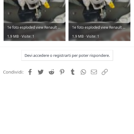
1e foto esploded view Renault Laguna Breack .jpg
1e foto esploded view Renault Laguna.jpg
1.9 MB · Visite: 1
1.9 MB · Visite: 1
Devi accedere o registrarti per poter rispondere.
Facebook
Twitter
Reddit
Pinterest
Tumblr
WhatsApp
e-mail
Link
Condividi: