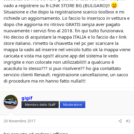
n
vado a registrere su R-LINK STORE BG (BULGARO)!!
e
Situazione e che dopo la registrazione scarico toolbox e mi
richiede un aggiornamento. Lo faccio lo inserisco in vettura e
dopo che aggiorna mi ritrovo GRATIS senjza aver pagato
nuovamente i servizi fino al 2018. fin qui tutto funzionava.
Ho deciso di acquistare la mappa ITALIA e lo faccio da r-link
store italiano. rimetto la chiavetta nel pc per scaricare la
mappa la vado ad inserire nel veicolo tutto ok la mappa viene
caricata e vista ma ops!!! alcune app del sistema le vedo
ingrigite e non colorate non utilizzabili!!! a qualcuno è
acacduto lo stesso??? si puo risolvere?? ho gia contattato
servizio clienti Renault. registrazione cancellazione, un sacco
di procedure ma nn hanno fatto nulla!!!!
gigif
Membro dello Staff
Moderatore
20 Novembre 2017
#2