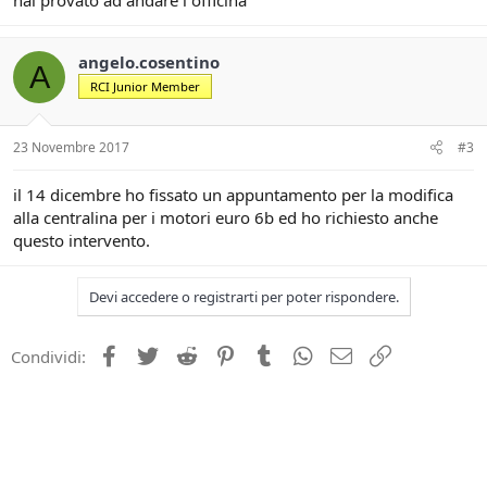
hai provato ad andare i officina
angelo.cosentino
A
RCI Junior Member
23 Novembre 2017
#3
il 14 dicembre ho fissato un appuntamento per la modifica
alla centralina per i motori euro 6b ed ho richiesto anche
questo intervento.
Devi accedere o registrarti per poter rispondere.
Facebook
Twitter
Reddit
Pinterest
Tumblr
WhatsApp
e-mail
Link
Condividi: