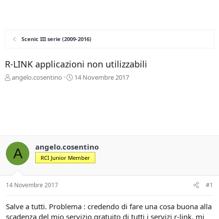
Scenic III serie (2009-2016)
R-LINK applicazioni non utilizzabili
C
D
angelo.cosentino
14 Novembre 2017
r
a
e
t
a
a
t
d
o
i
r
i
e
n
angelo.cosentino
D
i
A
i
z
RCI Junior Member
s
i
c
o
u
14 Novembre 2017
#1
s
s
Salve a tutti. Problema : credendo di fare una cosa buona alla
i
scadenza del mio servizio gratuito di tutti i servizi r-link, mi
o