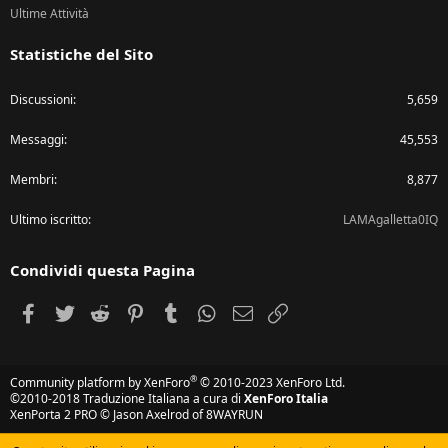
Ultime Attività
Statistiche del Sito
Discussioni
5,659
Messaggi
45,553
Membri
8,877
Ultimo iscritto
LAMAgalletta0IQ
Condividi questa Pagina
Facebook
Twitter
Reddit
Pinterest
Tumblr
WhatsApp
e-mail
Link
®
Community platform by XenForo
© 2010-2023 XenForo Ltd.
©2010-2018 Traduzione Italiana a cura di
XenForo Italia
XenPorta 2 PRO
© Jason Axelrod of
8WAYRUN